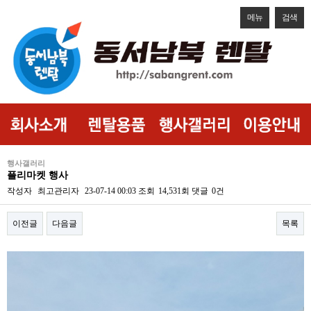
메뉴
검색
행사갤러리
플리마켓 행사
작성자
최고관리자
23-07-14 00:03
조회
14,531회
댓글
0건
이전글
다음글
목록
본문