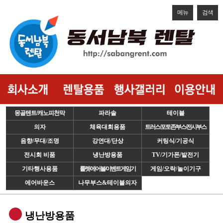
메뉴
검색
몽골텐트/캐노피천막
파라솔
테이블
의자
체육대회용품
트러스/포토존/부스/전시부스
음향/무대/조명
강연대/단상
커팅식/기공식
전시회 비품
냉난방용품
TV/기가폰/발전기
기타행사용품
룰렛/에어볼/이벤트게임기
게임/오락/놀이기구
에어바운스
나무부스&테이블의자
냉난방용품