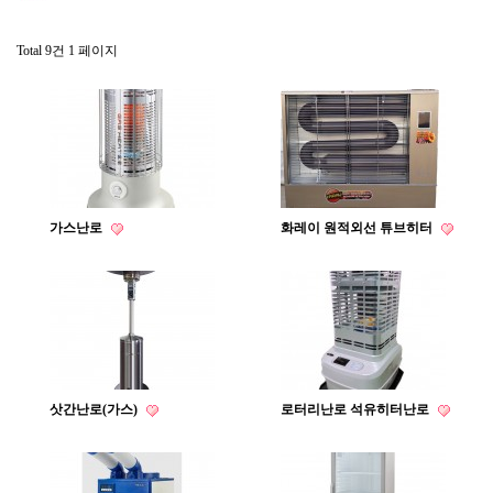
Total 9건
1 페이지
가스난로
화레이 원적외선 튜브히터
삿간난로(가스)
로터리난로 석유히터난로