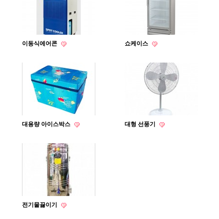
이동식에어콘
쇼케이스
대용량 아이스박스
대형 선풍기
전기물끓이기