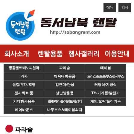
메뉴
검색
몽골텐트/캐노피천막
파라솔
테이블
의자
체육대회용품
트러스/포토존/부스/전시부스
음향/무대/조명
강연대/단상
커팅식/기공식
전시회 비품
냉난방용품
TV/기가폰/발전기
기타행사용품
룰렛/에어볼/이벤트게임기
게임/오락/놀이기구
에어바운스
나무부스&테이블의자
파라솔