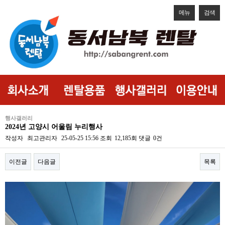
메뉴
검색
행사갤러리
2024년 고양시 어울림 누리행사
작성자
최고관리자
25-05-25 15:56
조회
12,185회
댓글
0건
이전글
다음글
목록
본문