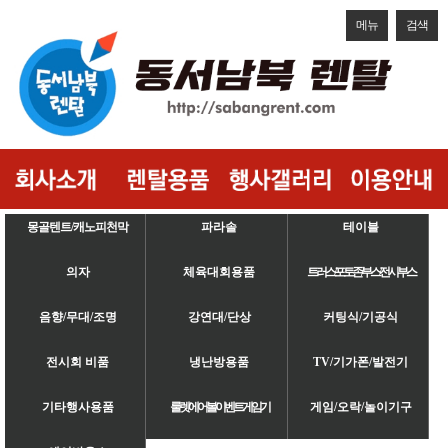
메뉴
검색
몽골텐트/캐노피천막
파라솔
테이블
의자
체육대회용품
트러스/포토존/부스/전시부스
음향/무대/조명
강연대/단상
커팅식/기공식
전시회 비품
냉난방용품
TV/기가폰/발전기
기타행사용품
룰렛/에어볼/이벤트게임기
게임/오락/놀이기구