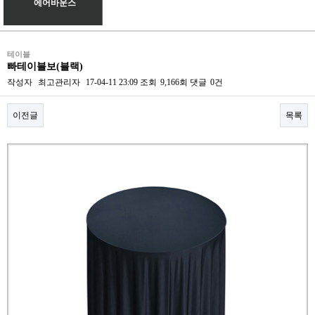
에어바운스
테이블
빠테이블보(블랙)
작성자
최고관리자
17-04-11 23:09
조회
9,166회
댓글
0건
이전글
목록
본문